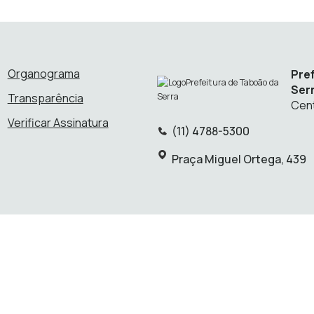
Organograma
Pre
Ser
Transparência
Cent
Verificar Assinatura
(11) 4788-5300
Telefone:
Endereço:
Praça Miguel Ortega, 439